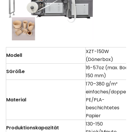
XZT-150W
Modell
(Dönerbox)
16-57oz (max. Bode
S
Größe
150 mm)
170–380 g/m²
einfaches/doppelt
Material
PE/PLA-
beschichtetes
Papier
130-150
Produktionskapazität
Stück/Minute