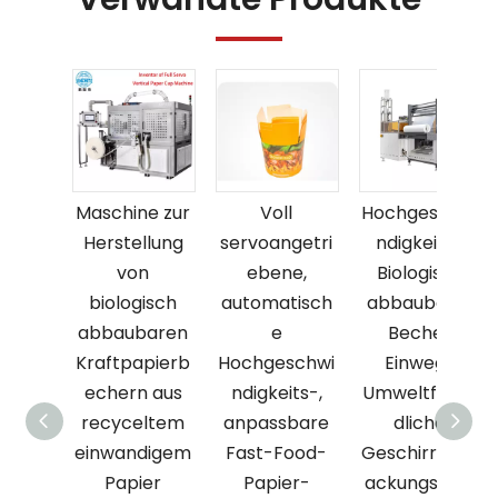
Maschine zur
Voll
Hochgeschwi
Herstellung
servoangetri
ndigkeits-
von
ebene,
Biologisch
biologisch
automatisch
abbaubarer
abbaubaren
e
Becher
Kraftpapierb
Hochgeschwi
Einweg-
echern aus
ndigkeits-,
Umweltfreun
recyceltem
anpassbare
dliche
einwandigem
Fast-Food-
Geschirrverp
Papier
Papier-
ackungsmas