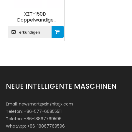
XZT-150D
Doppelwandige
Pappbechermaschine
erkundigen
NEUE INTELLIGENTE MASCHINEN
Email:
newsmart@xinzhitejx.com
Telefon: +86-577-66855511
Telefon: +86-18867769596
WhatApp: +86-18867769596