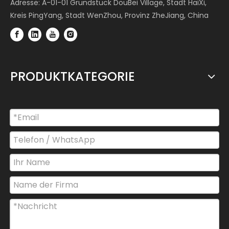
Adresse: A-01-01 Grundstück DouBei Village, Stadt HaiXi,
Kreis PingYang, Stadt WenZhou, Provinz ZheJiang, China
PRODUKTKATEGORIE