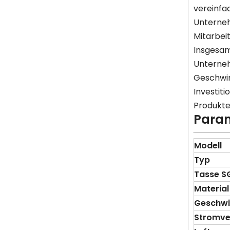
vereinfa
Unterneh
Mitarbei
Insgesam
Unterneh
Geschwind
Investiti
Produkte
Para
Modell
Typ
Tasse
S
Material
Geschwi
Stromve