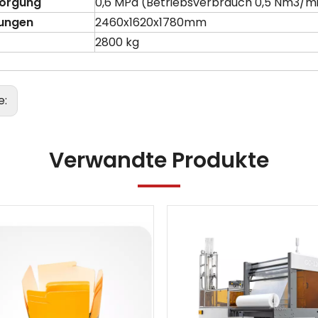
sorgung
0,6 MPa (Betriebsverbrauch 0,5 Nm3/m
ungen
2460x1620x1780mm
2800 kg
e:
Verwandte Produkte