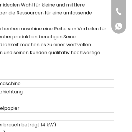
idealen Wahl für kleine und mittlere
+86-57
ber die Ressourcen für eine umfassende
+86-18
rbechermaschine eine Reihe von Vorteilen für
 Becherproduktion benötigen.Seine
ndlichkeit machen es zu einer wertvollen
ren und seinen Kunden qualitativ hochwertige
maschine
schichtung
elpapier
verbrauch beträgt 14 kW)