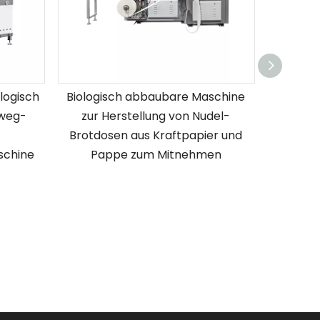
logisch
Biologisch abbaubare Maschine
Hoc
nweg-
zur Herstellung von Nudel-
Brotdosen aus Kraftpapier und
Ver
schine
Pappe zum Mitnehmen
Pap
Ver
au
Ve