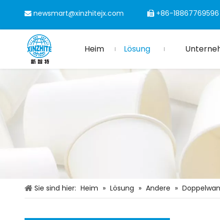
newsmart@xinzhitejx.com
+86-18867769596


Heim
Lösung
Unterne
Sie sind hier:
Heim
»
Lösung
»
Andere
»
Doppelwan