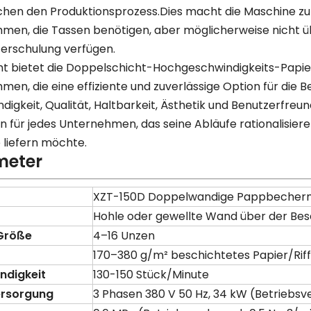
chen den Produktionsprozess.Dies macht die Maschine zur 
men, die Tassen benötigen, aber möglicherweise nicht ü
terschulung verfügen.
t bietet die Doppelschicht-Hochgeschwindigkeits-Papie
men, die eine effiziente und zuverlässige Option für die
igkeit, Qualität, Haltbarkeit, Ästhetik und Benutzerfreu
on für jedes Unternehmen, das seine Abläufe rationalisie
 liefern möchte.
meter
XZT-150D Doppelwandige Pappbecher
Hohle oder gewellte Wand über der Be
Größe
4–16 Unzen
170–380 g/m² beschichtetes Papier/Riff
ndigkeit
130-150 Stück/Minute
rsorgung
3 Phasen 380 V 50 Hz, 34 kW (Betriebs