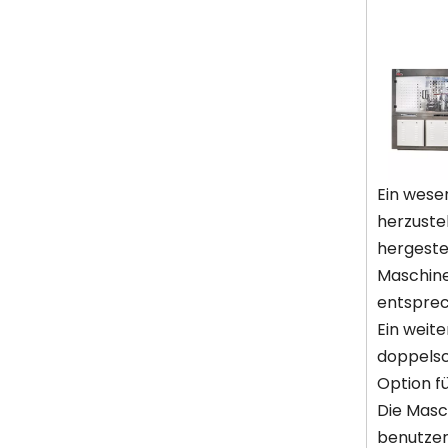
Ein wesen
herzuste
hergeste
Maschine 
entsprec
Ein weit
doppelsc
Option f
Die Masc
benutzer