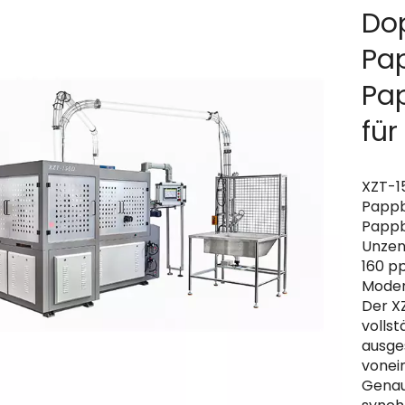
Do
Pa
Pa
für
XZT-1
Pappb
Pappb
Unzen 
160 p
Moder
Der X
volls
ausge
vonei
Genau