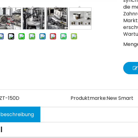
synch
die m
Zahnr
Markt.
ersch
Wartu
Menge
ZT-150D
Produktmarke:
New Smart
tbeschreibung
l