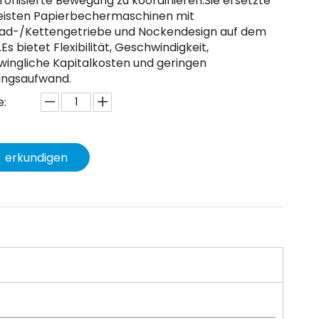
ronisierte Bewegung zu koordinieren.Sie ersetzte
eisten Papierbechermaschinen mit
ad-/Kettengetriebe und Nockendesign auf dem
Es bietet Flexibilität, Geschwindigkeit,
wingliche Kapitalkosten und geringen
ngsaufwand.
:
erkundigen