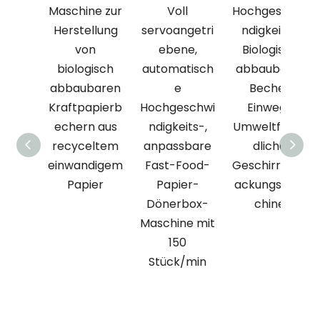
Maschine zur
Voll
Hochgeschwi
Herstellung
servoangetri
ndigkeits-
von
ebene,
Biologisch
biologisch
automatisch
abbaubarer
abbaubaren
e
Becher
Kraftpapierb
Hochgeschwi
Einweg-
echern aus
ndigkeits-,
Umweltfreun
recyceltem
anpassbare
dliche
einwandigem
Fast-Food-
Geschirrverp
Papier
Papier-
ackungsmas
Dönerbox-
chine
Maschine mit
150
Stück/min