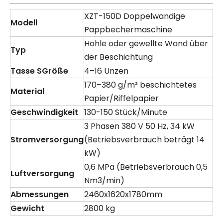
XZT-150D Doppelwandige
Modell
Pappbechermaschine
Hohle oder gewellte Wand über
Typ
der Beschichtung
Tasse
S
Größe
4–16 Unzen
170–380 g/m² beschichtetes
Material
Papier/Riffelpapier
Geschwindigkeit
130-150 Stück/Minute
3 Phasen 380 V 50 Hz, 34 kW
Stromversorgung
(Betriebsverbrauch beträgt 14
kW)
0,6 MPa (Betriebsverbrauch 0,5
Luftversorgung
Nm3/min)
Abmessungen
2460x1620x1780mm
Gewicht
2800 kg