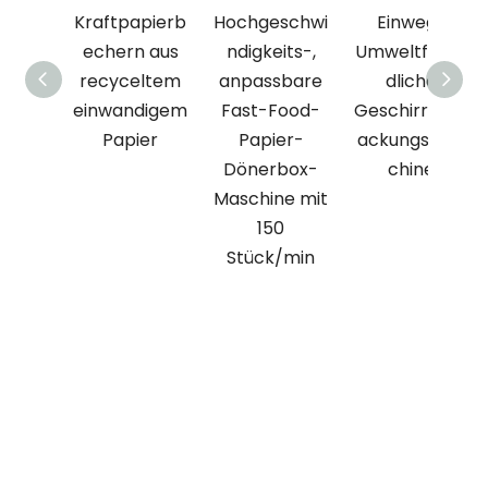
Kraftpapierb
Hochgeschwi
Einweg-
echern aus
ndigkeits-,
Umweltfreun
recyceltem
anpassbare
dliche
einwandigem
Fast-Food-
Geschirrverp
Papier
Papier-
ackungsmas
Dönerbox-
chine
Maschine mit
150
Stück/min