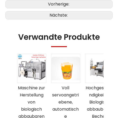
Vorherige:
Nächste:
Verwandte Produkte
Maschine zur
Voll
Hochgeschwi
Herstellung
servoangetri
ndigkeits-
von
ebene,
Biologisch
biologisch
automatisch
abbaubarer
abbaubaren
e
Becher