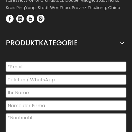
Adresse: A-01-01 Grundstück DouBei Village, Stadt HaiXi,
Kreis PingYang, Stadt WenZhou, Provinz ZheJiang, China
PRODUKTKATEGORIE