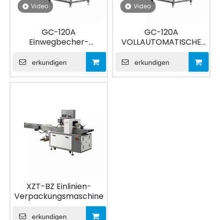
Video
Video
GC-120A
GC-120A
Einwegbecher-
VOLLAUTOMATISCHE
Verpackungsmaschine,
VERTIKALE
automatische
PAPIERBECHER-/SCHÜSSE
erkundigen
erkundigen
Verpackungspapier-
VERPACKUNGSMASCHINE
Papiereimer-
Bechermaschine,
Verpackungsmaschine
für Pappbecher
XZT-BZ Einlinien-
Verpackungsmaschine
erkundigen