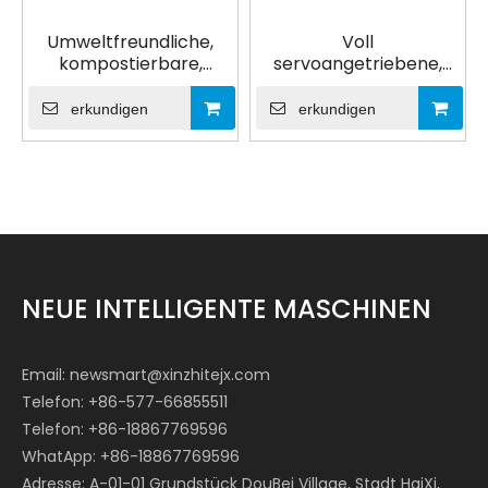
Umweltfreundliche,
Voll
kompostierbare,
servoangetriebene,
biologisch abbaubare
automatische
PE/PLA-beschichtete
Hochgeschwindigkeits-,
erkundigen
erkundigen
Kaffee-Einweg-
anpassbare Fast-
Einwand-Pappbecher-
Food-Papier-
Herstellungsmaschine
Dönerbox-Maschine
mit 150 Stück/min
NEUE INTELLIGENTE MASCHINEN
Email:
newsmart@xinzhitejx.com
Telefon: +86-577-66855511
Telefon: +86-18867769596
WhatApp: +86-18867769596
Adresse: A-01-01 Grundstück DouBei Village, Stadt HaiXi,