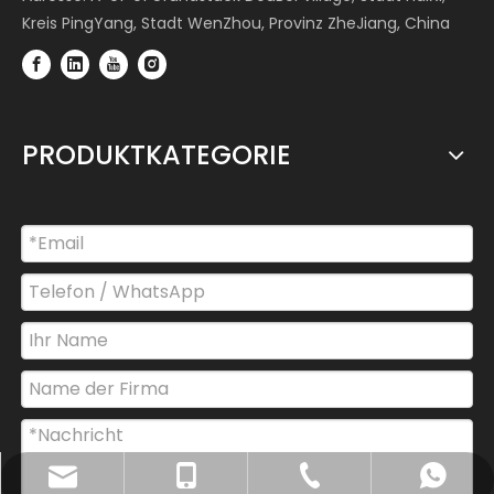
Kreis PingYang, Stadt WenZhou, Provinz ZheJiang, China
PRODUKTKATEGORIE
newsmart@xinzhitejx.com
+86-18867769596
+86-577-66855511
+86-18867769596